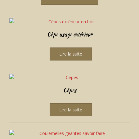
à
a
€55.00
plusieurs
variations.
Les
options
Cèpe usage extérieur
peuvent
être
choisies
Lire la suite
sur
la
page
du
produit
Cèpes
Lire la suite