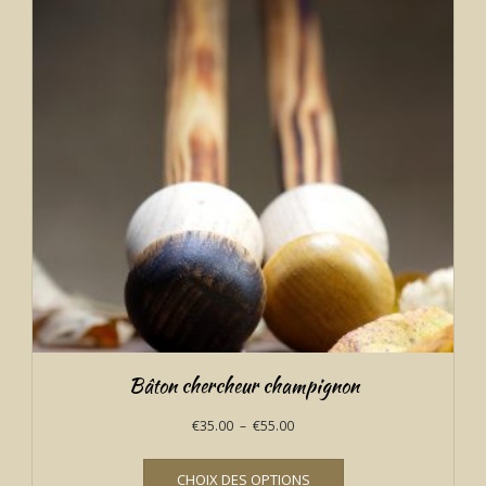
Bâton chercheur champignon
Plage
€
35.00
–
€
55.00
de
Ce
prix :
CHOIX DES OPTIONS
produit
€35.00