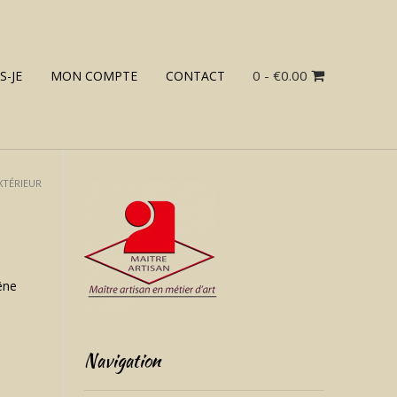
0
- €0.00
S-JE
MON COMPTE
CONTACT
XTÉRIEUR
êne
Navigation