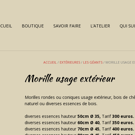
CUEIL
BOUTIQUE
SAVOIR FAIRE
L’ATELIER
QUI SUI
ACCUEIL
/
EXTÉRIEURES
/
LES GÉANTS
/ MORILLE USAGE E
Morille usage extérieur
Morilles rondes ou coniques usage extérieur, bois de ch
naturel ou diverses essences de bois.
diverses essences hauteur
50cm
Ø
35,
Tarif
300 euros.
diverses essences hauteur
60cm
Ø
40
, Tarif
350 euros.
diverses essences hauteur
70cm
Ø
45
, Tarif
400 euros.