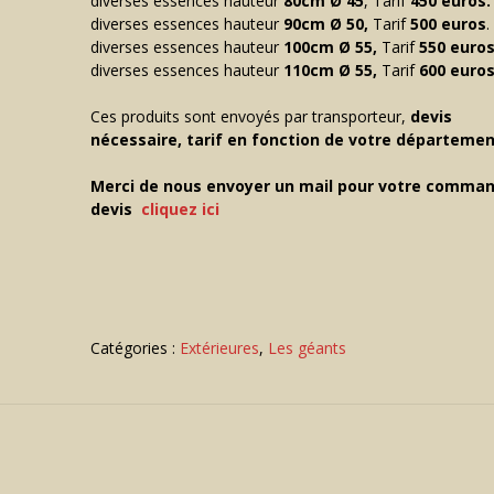
diverses essences hauteur
80cm
Ø
45
, Tarif
450 euros.
diverses essences hauteur
90cm
Ø
50,
Tarif
500 euros
.
diverses essences hauteur
100cm
Ø
55,
Tarif
550 euro
diverses essences hauteur
110cm
Ø
55,
Tarif
600 euro
Ces produits sont envoyés par transporteur,
devis
nécessaire, tarif en fonction de votre départemen
Merci de nous envoyer un mail pour votre comman
devis
cliquez ici
Catégories :
Extérieures
,
Les géants