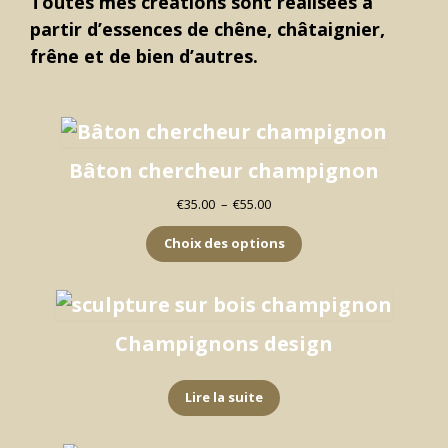
Toutes mes créations sont réalisées à
partir d’essences de chêne, châtaignier,
frêne et de bien d’autres.
Bâton chercheur champignon
Plage
€
35.00
–
€
55.00
de
prix :
Choix des options
€35.00
à
€55.00
Champignons design
Lire la suite